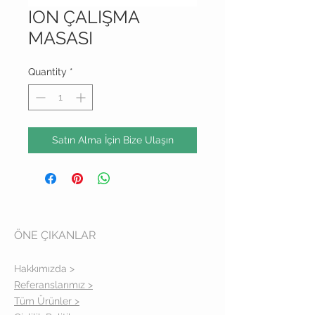
ION ÇALIŞMA
MASASI
Quantity
*
Satın Alma İçin Bize Ulaşın
ÖNE ÇIKANLAR
Hakkımızda >
Referanslarımız >
Tüm Ürünler >