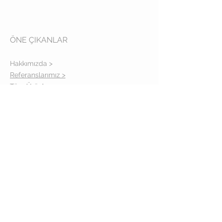
ÖNE ÇIKANLAR
Hakkımızda >
Referanslarımız >
Tüm Ürünler >
Gizlilik Politikası >
İLETİŞİM
Adres: İcadiye cad. No: 14-16/A
Kuzguncuk İstanbul
Telefon:
(0216) 310 39 57
TAKİPTE KALIN