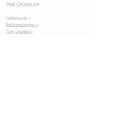
ÖNE ÇIKANLAR
Hakkımızda >
Referanslarımız >
Tüm Ürünler >
Gizlilik Politikası >
İLETİŞİM
Adres: İcadiye cad. No: 14-16/A
Kuzguncuk İstanbul
Telefon:
(0216) 310 39 57
TAKİPTE KALIN