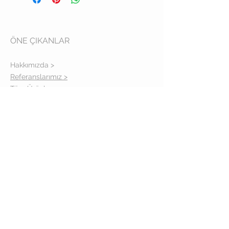
ÖNE ÇIKANLAR
Hakkımızda >
Referanslarımız >
Tüm Ürünler >
Gizlilik Politikası >
İLETİŞİM
Adres: İcadiye cad. No: 14-16/A
Kuzguncuk İstanbul
Telefon:
(0216) 310 39 57
TAKİPTE KALIN