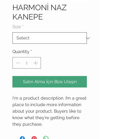
HARMONİ NAZ
KANEPE
Size
*
Quantity
*
Satın Alma İçin Bize Ulaşın
I'm a product description. I’m a great 
place to include more information 
about your product. Buyers like to 
know what they’re getting before 
they purchase.