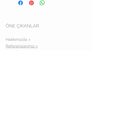
ÖNE ÇIKANLAR
Hakkımızda >
Referanslarımız >
Tüm Ürünler >
Gizlilik Politikası >
İLETİŞİM
Adres: İcadiye cad. No: 14-16/A
Kuzguncuk İstanbul
Telefon:
(0216) 310 39 57
TAKİPTE KALIN