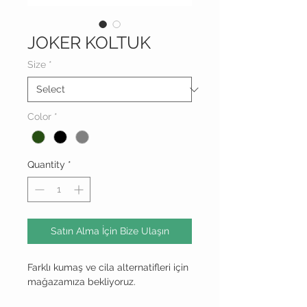
JOKER KOLTUK
Size
*
Color
*
Quantity
*
Satın Alma İçin Bize Ulaşın
Farklı kumaş ve cila alternatifleri için
mağazamıza bekliyoruz.