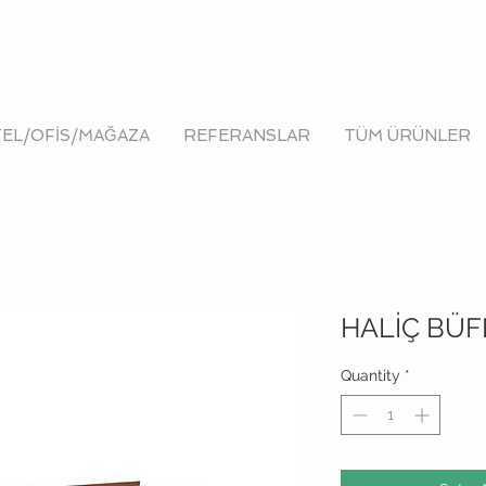
EL/OFİS/MAĞAZA
REFERANSLAR
TÜM ÜRÜNLER
HALİÇ BÜF
Quantity
*