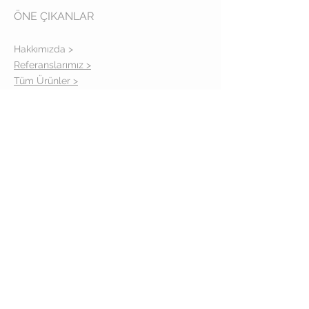
ÖNE ÇIKANLAR
Hakkımızda >
Referanslarımız >
Tüm Ürünler >
Gizlilik Politikası >
İLETİŞİM
Adres: İcadiye cad. No: 14-16/A
Kuzguncuk İstanbul
Telefon:
(0216) 310 39 57
TAKİPTE KALIN