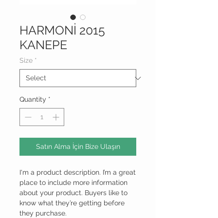
HARMONİ 2015
KANEPE
Size
*
Quantity
*
Satın Alma İçin Bize Ulaşın
I'm a product description. I’m a great 
place to include more information 
about your product. Buyers like to 
know what they’re getting before 
they purchase.