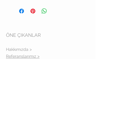
ÖNE ÇIKANLAR
Hakkımızda >
Referanslarımız >
Tüm Ürünler >
Gizlilik Politikası >
İLETİŞİM
Adres: İcadiye cad. No: 14-16/A
Kuzguncuk İstanbul
Telefon:
(0216) 310 39 57
TAKİPTE KALIN